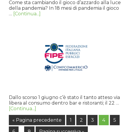
Come sta cambiando il gioco d’azzardo alla luce
della pandemia? In 18 mesi di pandemia il gioco
…
[Continua...]
Dallo scorso 1 giugno c’è stato il tanto atteso via
libera al consumo dentro bar e ristoranti; il 22 …
[Continua...]
« Pagina precedente
1
2
3
4
5
6
…
8
Pagina successiva »