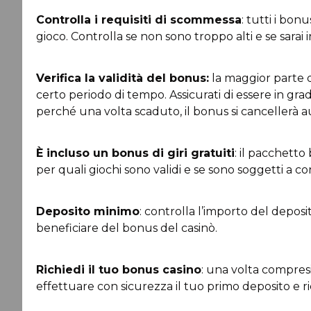
Controlla i requisiti di scommessa
: tutti i bon
gioco. Controlla se non sono troppo alti e se sarai 
Verifica la validità del bonus:
la maggior parte de
certo periodo di tempo. Assicurati di essere in gra
perché una volta scaduto, il bonus si cancellerà
È incluso un bonus di giri gratuiti
: il pacchetto
per quali giochi sono validi e se sono soggetti a con
Deposito minimo
: controlla l’importo del depos
beneficiare del bonus del casinò.
Richiedi il tuo bonus casino
: una volta compresi 
effettuare con sicurezza il tuo primo deposito e r