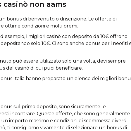
us casinò non aams
 un bonus di benvenuto o di iscrizione. Le offerte di
e ottime condizioni e molti premi.
ad esempio, i migliori casinò con deposito da 10€ offrono
epositando solo 10€. Ci sono anche bonus per i neofiti 
nuto può essere utilizzato solo una volta, devi sempre
onus del casinò di cui puoi beneficiare.
p Bonus Italia hanno preparato un elenco dei migliori bonu
bonus sul primo deposito, sono sicuramente le
otresti incontrare. Queste offerte, che sono generalmente
no un importo massimo e condizioni di scommessa diversi.
inò, ti consigliamo vivamente di selezionare un bonus di