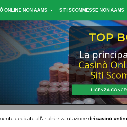
Ò ONLINE NON AAMS
SITI SCOMMESSE NON AAMS
TOP B
La principa
Casinò On
Siti Sco
LICENZA CONCE
amente dedicato all’analisi e valutazione dei
casinò onlin