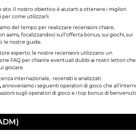
sito. Il nostro obiettivo è aiutarti a ottenere i migliori
per come utilizzarli.
diamo del tempo per realizzare recensioni chiare,
on aams, focalizzandoci sull’offerta bonus, sui giochi, sui
 le nostre guide.
ore esperto; le nostre recensioni utilizzano un
e FAQ per chiarire eventuali dubbi ai nostri lettori che
ui giocare.
cenza internazionale, recensiti e analizzati
,
annoveriamo i seguenti operatori di gioco che all’intern
azioni sugli operatori di gioco e i top bonus di benvenut
ADM)