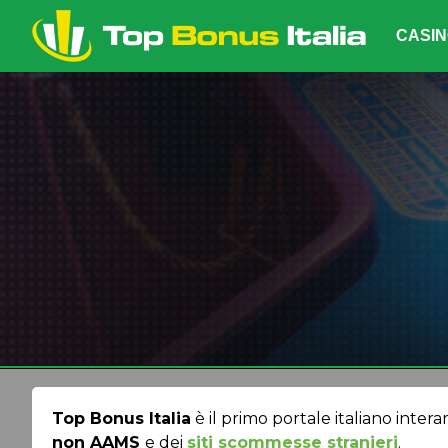
CASIN
Top Bonus Italia
è il primo portale italiano inter
non AAMS
e dei
siti scommesse stranieri
.