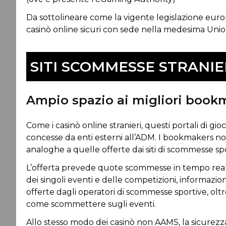
Da sottolineare come la vigente legislazione europ
casinò online sicuri con sede nella medesima Uni
SITI SCOMMESSE STRANIE
Ampio spazio ai migliori bookm
Come i casinò online stranieri, questi portali di g
concesse da enti esterni all’ADM. I bookmakers
analoghe a quelle offerte dai siti di scommesse s
L’offerta prevede quote scommesse in tempo reale le
dei singoli eventi e delle competizioni, informazi
offerte dagli operatori di scommesse sportive, oltr
come scommettere sugli eventi.
Allo stesso modo dei casinò non AAMS, la sicurezza 