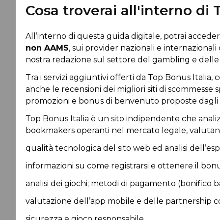
Cosa troverai all'interno di
All’interno di questa guida digitale, potrai accede
non AAMS
, sui provider nazionali e internazionali
nostra redazione sul settore del gambling e dell
Tra i servizi aggiuntivi offerti da Top Bonus Italia
anche le recensioni dei migliori siti di scommesse 
promozioni e bonus di benvenuto proposte dagli o
Top Bonus Italia è un sito indipendente che analizza
bookmakers operanti nel mercato legale, valutando
qualità tecnologica del sito web ed analisi dell’esp
informazioni su come registrarsi e ottenere il bo
analisi dei giochi;
metodi di pagamento (bonifico banc
valutazione dell’app mobile e delle partnership co
sicurezza e gioco responsabile.