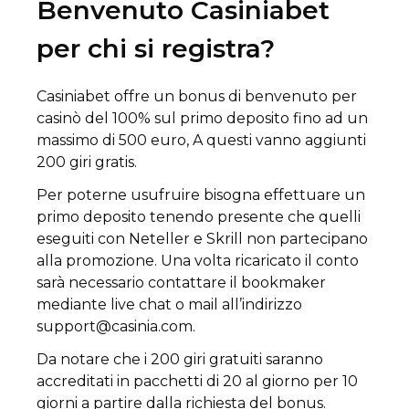
Benvenuto Casiniabet
per chi si registra?
Casiniabet offre un bonus di benvenuto per
casinò del 100% sul primo deposito fino ad un
massimo di 500 euro, A questi vanno aggiunti
200 giri gratis.
Per poterne usufruire bisogna effettuare un
primo deposito tenendo presente che quelli
eseguiti con Neteller e Skrill non partecipano
alla promozione. Una volta ricaricato il conto
sarà necessario contattare il bookmaker
mediante live chat o mail all’indirizzo
support@casinia.com
.
Da notare che i 200 giri gratuiti saranno
accreditati in pacchetti di 20 al giorno per 10
giorni a partire dalla richiesta del bonus.