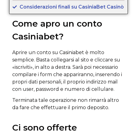
Considerazioni finali su CasiniaBet Casinò
Come apro un conto
Casiniabet?
Aprire un conto su Casiniabet è molto
semplice. Basta collegarsi al sito e cliccare su
«iscriviti», in alto a destra. Sarà poi necessario
compilare i form che appariranno, inserendo i
propri dati personali, il proprio indirizzo mail
con user, password e numero di cellulare.
Terminata tale operazione non rimarrà altro
da fare che effettuare il primo deposito.
Ci sono offerte