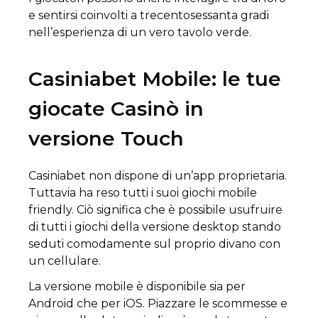
e sentirsi coinvolti a trecentosessanta gradi
nell’esperienza di un vero tavolo verde.
Casiniabet Mobile: le tue
giocate Casinò in
versione Touch
Casiniabet non dispone di un’app proprietaria.
Tuttavia ha reso tutti i suoi giochi mobile
friendly. Ciò significa che è possibile usufruire
di tutti i giochi della versione desktop stando
seduti comodamente sul proprio divano con
un cellulare.
La versione mobile è disponibile sia per
Android che per iOS. Piazzare le scommesse e