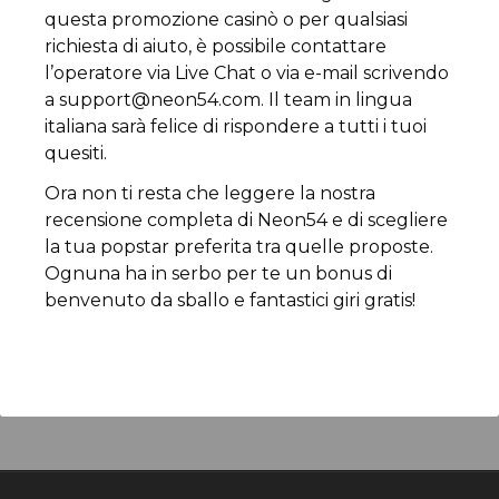
questa promozione casinò o per qualsiasi
richiesta di aiuto, è possibile contattare
l’operatore via Live Chat o via e-mail scrivendo
a
support@neon54.com
. Il team in lingua
italiana sarà felice di rispondere a tutti i tuoi
quesiti.
Ora non ti resta che leggere la nostra
recensione completa di Neon54 e di scegliere
la tua popstar preferita tra quelle proposte.
Ognuna ha in serbo per te un bonus di
benvenuto da sballo e fantastici giri gratis!