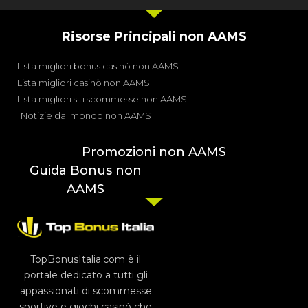
Risorse Principali non AAMS
Lista migliori bonus casinò non AAMS
Lista migliori casinò non AAMS
Lista migliori siti scommesse non AAMS
Notizie dal mondo non AAMS
Promozioni non AAMS
Guida Bonus non
AAMS
TopBonusItalia.com è il
portale dedicato a tutti gli
appassionati di scommesse
sportive e giochi casinò che