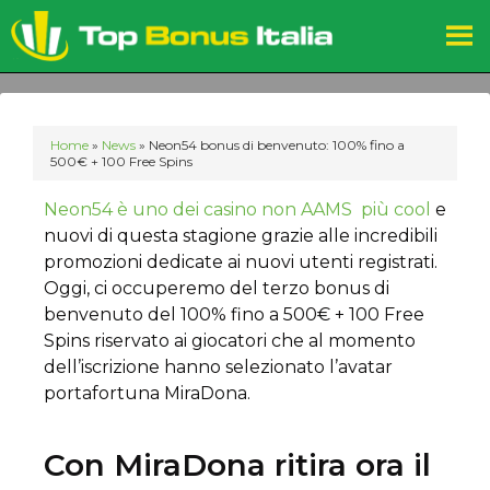
Home
»
News
»
Neon54 bonus di benvenuto: 100% fino a
500€ + 100 Free Spins
Neon54 è uno dei casino non AAMS più cool
e
nuovi di questa stagione grazie alle incredibili
promozioni dedicate ai nuovi utenti registrati.
Oggi, ci occuperemo del terzo bonus di
benvenuto del 100% fino a 500€ + 100 Free
Spins riservato ai giocatori che al momento
dell’iscrizione hanno selezionato l’avatar
portafortuna MiraDona.
Con MiraDona ritira ora il