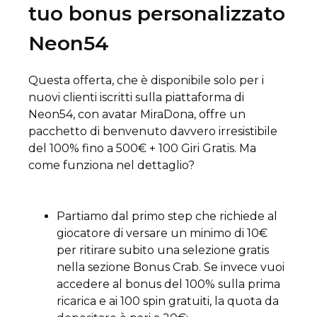
tuo bonus personalizzato
Neon54
Questa offerta, che è disponibile solo per i
nuovi clienti iscritti sulla piattaforma di
Neon54, con avatar MiraDona, offre un
pacchetto di benvenuto davvero irresistibile
del 100% fino a 500€ + 100 Giri Gratis. Ma
come funziona nel dettaglio?
Partiamo dal primo step che richiede al
giocatore di versare un minimo di 10€
per ritirare subito una selezione gratis
nella sezione Bonus Crab. Se invece vuoi
accedere al bonus del 100% sulla prima
ricarica e ai 100 spin gratuiti, la quota da