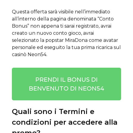
Questa offerta sarà visibile nell’immediato
all’interno della pagina denominata “Conto
Bonus” non appena ti sarai registrato, avrai
creato un nuovo conto gioco, avrai
selezionato la popstar MiraDona come avatar
personale ed eseguito la tua prima ricarica sul
casinò Neon54.
PRENDI IL BONUS DI
BENVENUTO DI NEON54
Quali sono i Termini e
condizioni per accedere alla
promo?