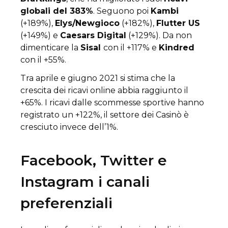
globali del 383%
. Seguono poi
Kambi
(+189%),
Elys/Newgioco
(+182%),
Flutter US
(+149%) e
Caesars Digital
(+129%). Da non
dimenticare la
Sisal
con il +117% e
Kindred
con il +55%.
Tra aprile e giugno 2021 si stima che la
crescita dei ricavi online abbia raggiunto il
+65%. I ricavi dalle scommesse sportive hanno
registrato un +122%, il settore dei Casinò è
cresciuto invece dell’1%.
Facebook, Twitter e
Instagram i canali
preferenziali