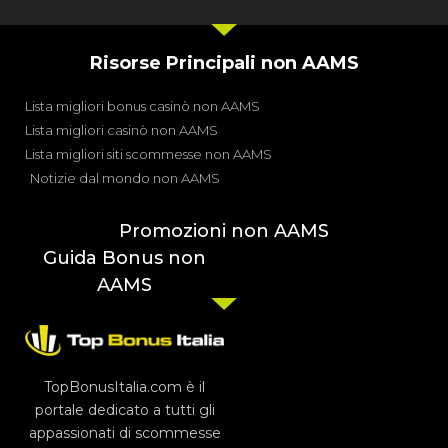
Risorse Principali non AAMS
Lista migliori bonus casinò non AAMS
Lista migliori casinò non AAMS
Lista migliori siti scommesse non AAMS
Notizie dal mondo non AAMS
Promozioni non AAMS
Guida Bonus non
AAMS
TopBonusItalia.com è il
portale dedicato a tutti gli
appassionati di scommesse