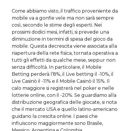
Come abbiamo visto, il traffico proveniente da
mobile va a gonfie vele ma non sarà sempre
così, secondo le stime degli esperti. Nei
prossimi dodici mesi, infatti, si prevede una
diminuzione in termini di spesa del gioco da
mobile. Questa decrescita viene associata alla
riapertura della rete fisica, tornata operativa a
tutti gli effetti da qualche mese, seppur non
senza difficoltà. In particolare, il Mobile
Betting perderà l’8%, il Live betting il -10%, il
Live Casinò il -11% e il Mobile Casinò il 15%. Il
calo maggiore si registrerà nel poker e nelle
lotterie online, con il -20%. Se guardiamo alla
distribuzione geografica delle giocate, si nota
che il mercato USA e quello latino-americano
guidano la crescita online. I paesi che
influiscono maggiormente sono Brasile,
Messico, Argentina e Colombia.