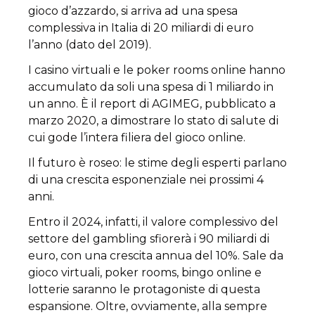
gioco d’azzardo, si arriva ad una spesa
complessiva in Italia di 20 miliardi di euro
l’anno (dato del 2019).
I casino virtuali e le poker rooms online hanno
accumulato da soli una spesa di 1 miliardo in
un anno. È il report di AGIMEG, pubblicato a
marzo 2020, a dimostrare lo stato di salute di
cui gode l’intera filiera del gioco online.
Il futuro è roseo: le stime degli esperti parlano
di una crescita esponenziale nei prossimi 4
anni.
Entro il 2024, infatti, il valore complessivo del
settore del gambling sfiorerà i 90 miliardi di
euro, con una crescita annua del 10%. Sale da
gioco virtuali, poker rooms, bingo online e
lotterie saranno le protagoniste di questa
espansione. Oltre, ovviamente, alla sempre