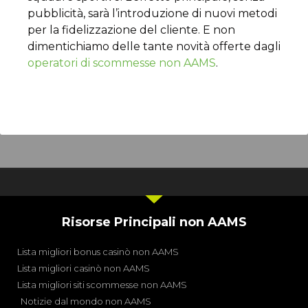
pubblicità, sarà l’introduzione di nuovi metodi
per la fidelizzazione del cliente. E non
dimentichiamo delle tante novità offerte dagli
operatori di scommesse non AAMS
.
Risorse Principali non AAMS
Lista migliori bonus casinò non AAMS
Lista migliori casinò non AAMS
Lista migliori siti scommesse non AAMS
Notizie dal mondo non AAMS