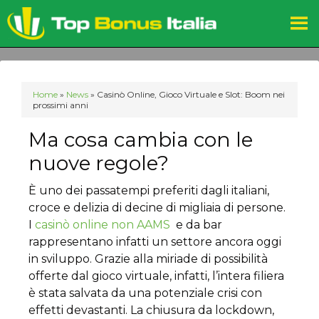
Home
»
News
»
Casinò Online, Gioco Virtuale e Slot: Boom nei
prossimi anni
Ma cosa cambia con le
nuove regole?
È uno dei passatempi preferiti dagli italiani,
croce e delizia di decine di migliaia di persone.
I
casinò online non AAMS
e da bar
rappresentano infatti un settore ancora oggi
in sviluppo. Grazie alla miriade di possibilità
offerte dal gioco virtuale, infatti, l’intera filiera
è stata salvata da una potenziale crisi con
effetti devastanti. La chiusura da lockdown,