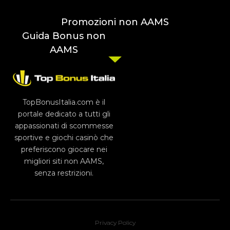
Promozioni non AAMS
Guida Bonus non
AAMS
TopBonusItalia.com è il
portale dedicato a tutti gli
appassionati di scommesse
sportive e giochi casinò che
preferiscono giocare nei
migliori siti non AAMS,
senza restrizioni.
Privacy Policy