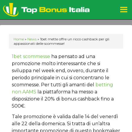
Home
»
News
»
1bet mette offre un ricco cashback per gli
appassionati delle scommesse!
1bet scommesse
ha pensato ad una
promozione molto interessante che si
sviluppa nel week end, ovvero, durante il
periodo principale in cui si concentrano le
scommesse. Per tutti gli amanti del
betting
non AAMS
la piattaforma ha messo a
disposizione il 20% di bonus cashback fino a
500€.
Tale promozione è valida dalle 14 del venerdì
alle 22 della domenica. Si tratta di un’altra
importante promozione di questo bookmaker