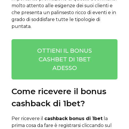
molto attento alle esigenze dei suoi clienti e
che presenta un palinsesto ricco di eventi e in
grado di soddisfare tutte le tipologie di
puntata.
OTTIENI IL BONUS
CASHBET DI 1BET
ADESSO
Come ricevere il bonus
cashback di 1bet?
Per ricevere il
cashback bonus di 1bet
la
prima cosa da fare è registrarsi cliccando sul