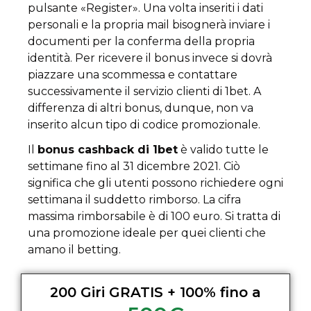
pulsante «Register». Una volta inseriti i dati
personali e la propria mail bisognerà inviare i
documenti per la conferma della propria
identità. Per ricevere il bonus invece si dovrà
piazzare una scommessa e contattare
successivamente il servizio clienti di 1bet. A
differenza di altri bonus, dunque, non va
inserito alcun tipo di codice promozionale.
Il
bonus cashback di 1bet
è valido tutte le
settimane fino al 31 dicembre 2021. Ciò
significa che gli utenti possono richiedere ogni
settimana il suddetto rimborso. La cifra
massima rimborsabile è di 100 euro. Si tratta di
una promozione ideale per quei clienti che
amano il betting.
200 Giri GRATIS + 100% fino a