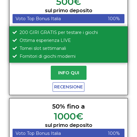
500
€
sul primo deposito
Voto Top Bonus Italia
100%
200 GIRI GRATIS per testare i giochi
Ottima esperienza LIVE
Tornei slot settimanali
Fornitori di giochi moderni
INFO QUI
RECENSIONE
50% fino a
1000
€
sul primo deposito
Voto Top Bonus Italia
100%